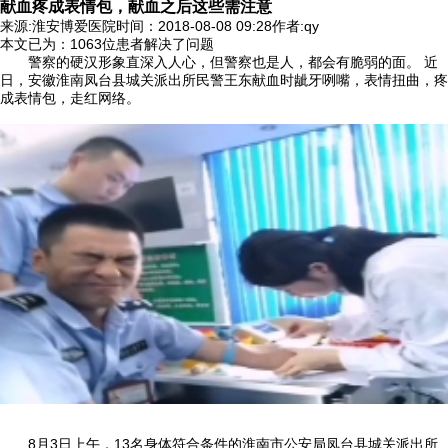
献血疼成表情包，献血之后这些需注意
来源:淮安博爱医院
时间：2018-08-08 09:28
作者:qy
本文已为
：1063
位患者解决了问题
警察的硬汉形象直深入人心，但警察也是人，都会有脆弱的面。 近
日，安徽淮南凤台县城关派出所民警王东献血时龇牙咧嘴，表情扭曲，疼
成表情包，走红网络。
8月3日上午，13名身体符合条件的淮南市公安局凤台县城关派出所