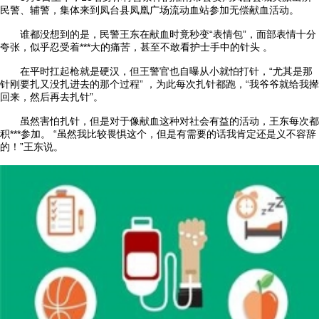
民警、辅警，集体来到凤台县凤凰广场流动血站参加无偿献血活动。
谁都没想到的是，民警王东在献血时竟秒变“表情包”，面部表情十分
夸张，似乎忍受着***大的痛苦，甚至不敢看护士手中的针头 。
在平时扛起枪就是硬汉，但王警官也自曝从小就怕打针，“尤其是那
针刚要扎又没扎进去的那个过程” ，为此每次扎针都跑，“我爷爷就给我撵
回来，然后再去扎针”。
虽然害怕扎针，但是对于像献血这种对社会有益的活动，王东每次都
积***参加。 “虽然我比较畏惧这个，但是有需要的话我肯定还是义不容辞
的！”王东说。