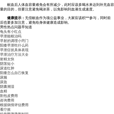
献血后人体血容量难免会有所减少，此时应该多喝水来达到补充血容
量的目的，但要注意避免喝浓茶，以免影响到血液生成速度。
健康提示：
无偿献血作为项公益事业，大家应该积***参与，同时前
后也要多加注意，避免给身体健康造成影响。
男性热点问题早知道
龟头有小红点
早泄能根治吗
早射的调理小窍门
阳痿早泄吃什么药
早泄症状具体表现
早泄治疗方法大全
射精太快
阴茎短小
尿道红肿
阳痿怎么自己恢复
尿频
尿急
阴囊潮湿
血精
割包皮费用
咨询费用
根据病情评估费用
看疗效