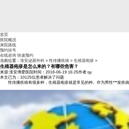
首页
医院概况
来院路线
预约挂号
在线咨询
快速预约
当前位置：
淮安泌尿外科
>
性传播疾病
>
生殖器疱疹
>
生殖器疱疹是怎么来的？有哪些危害？
来源:淮安博爱医院
时间：2018-06-19 16:25
作者:qy
本文已为
：10125
位患者解决了问题
性传播疾病有很多种，生殖器疱疹就是常见的种。作为男性***发疾