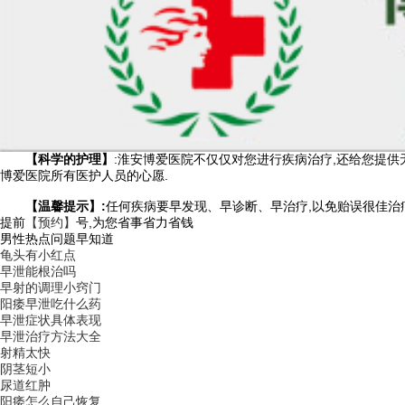
【科学的护理】
:淮安博爱医院不仅仅对您进行疾病治疗,还给您提供
博爱医院所有医护人员的心愿.
【温馨提示】:
任何疾病要早发现、早诊断、早治疗,以免贻误很佳治疗时
提前
【预约】
号,为您省事省力省钱
男性热点问题早知道
龟头有小红点
早泄能根治吗
早射的调理小窍门
阳痿早泄吃什么药
早泄症状具体表现
早泄治疗方法大全
射精太快
阴茎短小
尿道红肿
阳痿怎么自己恢复