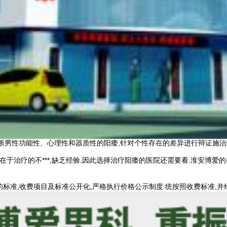
断男性功能性、心理性和器质性的阳痿,针对个性存在的差异进行辩证施治
都在于治疗的不***,缺乏经验,因此选择治疗阳痿的医院还需要看.淮安博爱
的标准,收费项目及标准公开化,严格执行价格公示制度:统按照收费标准,并经*