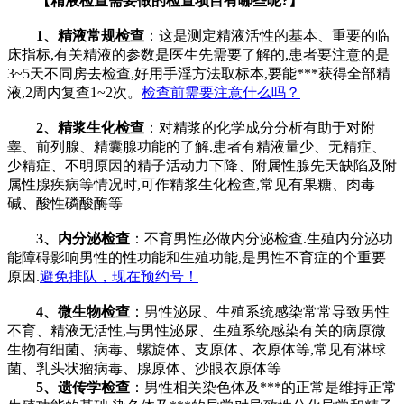
【精液检查需要做的检查项目有哪些呢?】
1、精液常规检查
：这是测定精液活性的基本、重要的临
床指标,有关精液的参数是医生先需要了解的,患者要注意的是
3~5天不同房去检查,好用手淫方法取标本,要能***获得全部精
液,2周内复查1~2次。
检查前需要注意什么吗？
2、精浆生化检查
：对精浆的化学成分分析有助于对附
睾、前列腺、精囊腺功能的了解.患者有精液量少、无精症、
少精症、不明原因的精子活动力下降、附属性腺先天缺陷及附
属性腺疾病等情况时,可作精浆生化检查,常见有果糖、肉毒
碱、酸性磷酸酶等
3、内分泌检查
：不育男性必做内分泌检查.生殖内分泌功
能障碍影响男性的性功能和生殖功能,是男性不育症的个重要
原因.
避免排队，现在预约号！
4、微生物检查
：男性泌尿、生殖系统感染常常导致男性
不育、精液无活性,与男性泌尿、生殖系统感染有关的病原微
生物有细菌、病毒、螺旋体、支原体、衣原体等,常见有淋球
菌、乳头状瘤病毒、腺原体、沙眼衣原体等
5、遗传学检查
：男性相关染色体及***的正常是维持正常