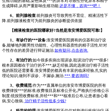
生殖功能的基础,染色体及***的异常对导致性分化异常和精子
生成障碍,从而严重影响生殖功能.
还是不懂，咨询***吧！
6、前列腺检查
:前列腺炎可导致男性不育症、精液活性下
降.前列腺液检查可为前列腺炎的诊断提供依据
【精液检查的医院哪家好?当然是淮安博爱医院可靠!】
1、有诊疗的***设备
:淮安博爱医院拥有的仪器和治疗设
备,能够地判断男性功能性、心理性和器质性的精子活性,针对
个性存在的差异进行辩证施治.
如有疑问,点击咨询.
2、有治疗的
:如今很多疾病出现误诊,耽误治疗的***很多!
根本原因都在于治疗的不***,缺乏经验,因此选择治疗精子活性
低的医院还需要看.淮安博爱的都具有丰富的临床经验,扎实的
理论知识,做到不误诊、不漏诊,施治.
***,要咨询吗?
3、收费规范
:作为***直属单位的淮安市博爱医院的所有
收费律按***的标准,收费项目及标准公开化,严格执行价格公示
制度:统按照收费标准,并经***和***核准后公布,让患者放心看
病,安心致病.
治疗精子活性低多少钱?
4、科学的护理
:淮安博爱医院不仅仅对您进行疾病治疗,还