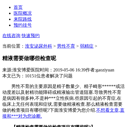
首页
医院概况
来院路线
预约挂号
在线咨询
快速预约
当前位置：
淮安泌尿外科
>
男性不育
>
弱精症
>
精液需要做哪些检查呢
来源:淮安博爱医院
时间：2019-05-06 16:39
作者:gaoziyuan
本文已为
：10151
位患者解决了问题
男性不育的主要原因是精子数量少、精子畸形******或活
动度差以及射精功能障碍或精液输出管道阻塞.导致男性不育
是病因有很多种,不是种***立性疾病.些原因引起的不育症,在
临床上无任何表现和症状,需要做精液检查.那么精液检查需要
做的检查项目有哪些呢?下面淮安博爱为您介绍.
不想看文章,直
接和***对为您诊断.