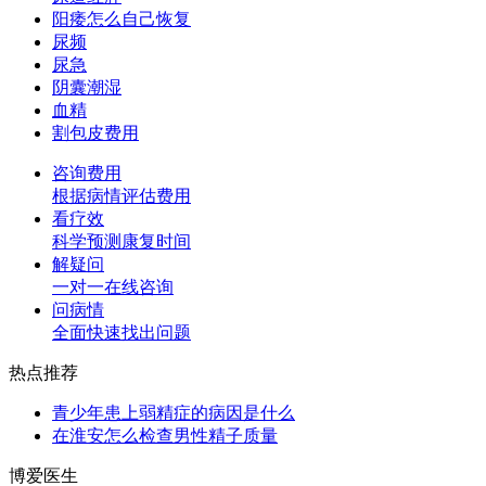
阳痿怎么自己恢复
尿频
尿急
阴囊潮湿
血精
割包皮费用
咨询费用
根据病情评估费用
看疗效
科学预测康复时间
解疑问
一对一在线咨询
问病情
全面快速找出问题
热点推荐
青少年患上弱精症的病因是什么
在淮安怎么检查男性精子质量
博爱医生