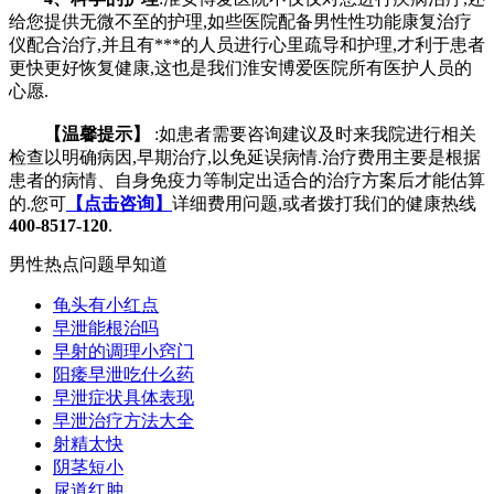
给您提供无微不至的护理,如些医院配备男性性功能康复治疗
仪配合治疗,并且有***的人员进行心里疏导和护理,才利于患者
更快更好恢复健康,这也是我们淮安博爱医院所有医护人员的
心愿.
【温馨提示】
:如患者需要咨询建议及时来我院进行相关
检查以明确病因,早期治疗,以免延误病情.治疗费用主要是根据
患者的病情、自身免疫力等制定出适合的治疗方案后才能估算
的.您可
【点击咨询】
详细费用问题,或者拨打我们的健康热线
400-8517-120
.
男性热点问题早知道
龟头有小红点
早泄能根治吗
早射的调理小窍门
阳痿早泄吃什么药
早泄症状具体表现
早泄治疗方法大全
射精太快
阴茎短小
尿道红肿