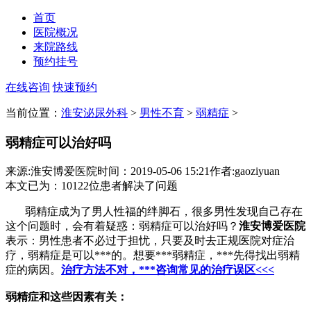
首页
医院概况
来院路线
预约挂号
在线咨询
快速预约
当前位置：
淮安泌尿外科
>
男性不育
>
弱精症
>
弱精症可以治好吗
来源:淮安博爱医院
时间：2019-05-06 15:21
作者:gaoziyuan
本文已为
：10122
位患者解决了问题
弱精症成为了男人性福的绊脚石，很多男性发现自己存在
这个问题时，会有着疑惑：弱精症可以治好吗？
淮安博爱医院
表示：男性患者不必过于担忧，只要及时去正规医院对症治
疗，弱精症是可以***的。想要***弱精症，***先得找出弱精
症的病因。
治疗方法不对，***咨询常见的治疗误区<<<
弱精症和这些因素有关：