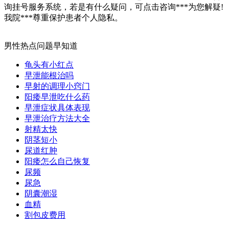
询挂号服务系统，若是有什么疑问，可点击咨询***为您解疑!
我院***尊重保护患者个人隐私。
男性热点问题早知道
龟头有小红点
早泄能根治吗
早射的调理小窍门
阳痿早泄吃什么药
早泄症状具体表现
早泄治疗方法大全
射精太快
阴茎短小
尿道红肿
阳痿怎么自己恢复
尿频
尿急
阴囊潮湿
血精
割包皮费用