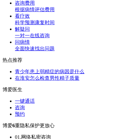
咨询费用
根据病情评估费用
看疗效
科学预测康复时间
解疑问
一对一在线咨询
问病情
全面快速找出问题
热点推荐
青少年患上弱精症的病因是什么
在淮安怎么检查男性精子质量
博爱医生
一键通话
咨询
预约
博爱
6
重隐私保护更放心
01.网络私密咨询