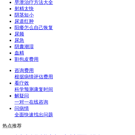
早泄治疗方法大全
射精太快
阴茎短小
尿道红肿
阳痿怎么自己恢复
尿频
尿急
阴囊潮湿
血精
割包皮费用
咨询费用
根据病情评估费用
看疗效
科学预测康复时间
解疑问
一对一在线咨询
问病情
全面快速找出问题
热点推荐