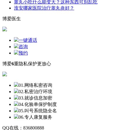
睾丸小吃什么能变大？这种东西可别乱吃
淮安哪家医院治疗睾丸炎好？
博爱医生
一键通话
咨询
预约
博爱
6
重隐私保护更放心
01.网络私密咨询
02.私密治疗环境
03.就诊信息加密
04.化验单保护制度
05.叫号系统隐全名
06.专人康复服务
QQ在线：836800888