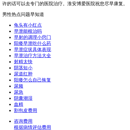
许的话可以去专门的医院治疗。淮安博爱医院祝您尽早康复。
男性热点问题早知道
龟头有小红点
早泄能根治吗
早射的调理小窍门
阳痿早泄吃什么药
早泄症状具体表现
早泄治疗方法大全
射精太快
阴茎短小
尿道红肿
阳痿怎么自己恢复
尿频
尿急
阴囊潮湿
血精
割包皮费用
咨询费用
根据病情评估费用