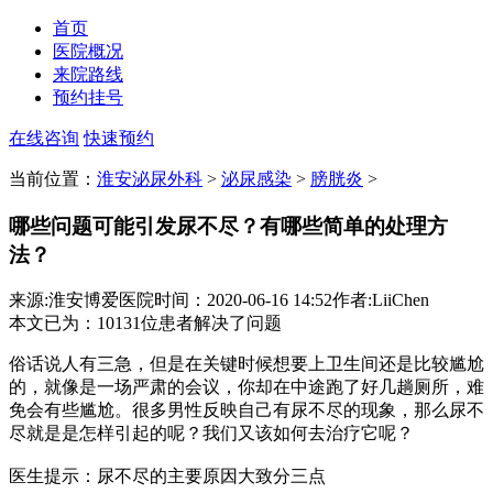
首页
医院概况
来院路线
预约挂号
在线咨询
快速预约
当前位置：
淮安泌尿外科
>
泌尿感染
>
膀胱炎
>
哪些问题可能引发尿不尽？有哪些简单的处理方
法？
来源:淮安博爱医院
时间：2020-06-16 14:52
作者:LiiChen
本文已为
：10131
位患者解决了问题
俗话说人有三急，但是在关键时候想要上卫生间还是比较尴尬
的，就像是一场严肃的会议，你却在中途跑了好几趟厕所，难
免会有些尴尬。很多男性反映自己有尿不尽的现象，那么尿不
尽就是是怎样引起的呢？我们又该如何去治疗它呢？
医生提示：尿不尽的主要原因大致分三点