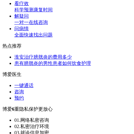
看疗效
科学预测康复时间
解疑问
一对一在线咨询
问病情
全面快速找出问题
热点推荐
淮安治疗膀胱炎的费用多少
患有膀胱炎的男性患者如何饮食护理
博爱医生
一键通话
咨询
预约
博爱
6
重隐私保护更放心
01.网络私密咨询
02.私密治疗环境
03.就诊信息加密