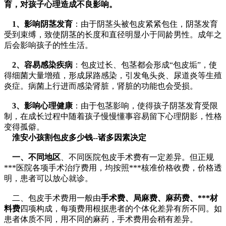
育，对孩子心理造成不良影响。
1、影响阴茎发育
：由于阴茎头被包皮紧紧包住，阴茎发育
受到束缚，致使阴茎的长度和直径明显小于同龄男性。成年之
后会影响孩子的性生活。
2、容易感染疾病
：包皮过长、包茎都会形成“包皮垢”，使
得细菌大量增殖，形成尿路感染，引发龟头炎、尿道炎等生殖
炎症。病菌上行进而感染肾脏，肾脏的功能也会受损。
3、影响心理健康
：由于包茎影响，使得孩子阴茎发育受限
制，在成长过程中随着孩子慢慢懂事容易留下心理阴影，性格
变得孤僻。
淮安小孩割包皮多少钱--诸多因素决定
一、不同地区
、不同医院包皮手术费有一定差异。但正规
***医院各项手术治疗费用，均按照***核准价格收费，价格透
明，患者可以放心就诊。
二、包皮手术费用一般由
手术费、局麻费、麻药费、***材
料费
四项构成，每项费用根据患者的个体化差异有所不同。如
患者体质不同，用不同的麻药，手术费用会稍有差异。