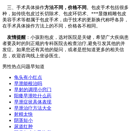
三、手术具体操作
方法不同，价格不同
。包皮手术包括很多
种，如传统包皮过长切除术、包皮环切术、***显微精雕包皮
美容手术等都属于包皮手术，由于技术的更新换代称呼各异，
在手术具体操作方法上的不同，价格各不相同。
友情提醒
：小孩割包皮，选对医院是关键，希望广大疾病患
者要及时的到正规的专科医院去检查治疗,避免引发其他的并
发症。如果您还有其他的疑问，或者是想知道更多的相关信
息，欢迎咨询线上坐诊医生。
男性热点问题早知道
龟头有小红点
早泄能根治吗
早射的调理小窍门
阳痿早泄吃什么药
早泄症状具体表现
早泄治疗方法大全
射精太快
阴茎短小
尿道红肿