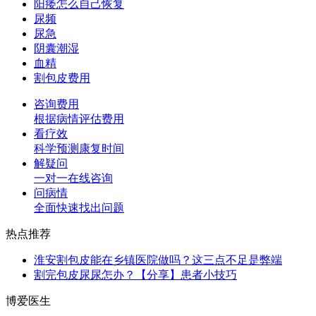
阳痿怎么自己恢复
尿频
尿急
阴囊潮湿
血精
割包皮费用
咨询费用
根据病情评估费用
看疗效
科学预测康复时间
解疑问
一对一在线咨询
问病情
全面快速找出问题
热点推荐
淮安割包皮能在乡镇医院做吗？这三点不足是弊端
割完包皮尿尿怎办？【分享】患者小技巧
博爱医生