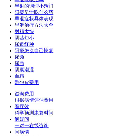
早射的调理小窍门
阳痿早泄吃什么药
早泄症状具体表现
早泄治疗方法大全
射精太快
阴茎短小
尿道红肿
阳痿怎么自己恢复
尿频
尿急
阴囊潮湿
血精
割包皮费用
咨询费用
根据病情评估费用
看疗效
科学预测康复时间
解疑问
一对一在线咨询
问病情