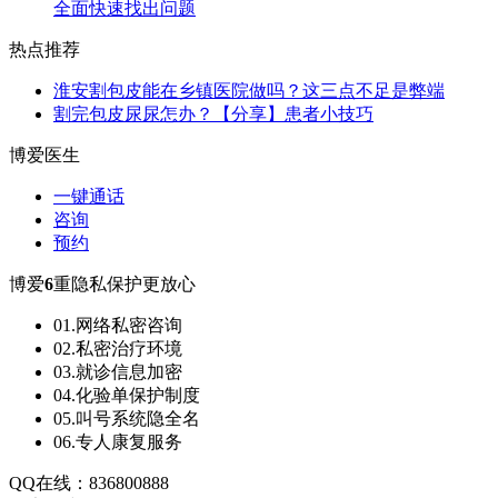
全面快速找出问题
热点推荐
淮安割包皮能在乡镇医院做吗？这三点不足是弊端
割完包皮尿尿怎办？【分享】患者小技巧
博爱医生
一键通话
咨询
预约
博爱
6
重隐私保护更放心
01.网络私密咨询
02.私密治疗环境
03.就诊信息加密
04.化验单保护制度
05.叫号系统隐全名
06.专人康复服务
QQ在线：836800888