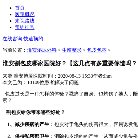
首页
医院概况
来院路线
预约挂号
在线咨询
快速预约
当前位置：
淮安泌尿外科
>
生殖整形
>
包皮包茎
>
淮安割包皮哪家医院好？【这几点有多重要你造吗？
来源:淮安博爱医院
时间：2020-08-13 15:33
作者:lhm
本文已为
：10149
位患者解决了问题
包皮过长是一种怎样的体验？戳痛了自身、也灼伤了她人，陪
素？
割包皮给你带来哪些好处？
1、减少疾病的产生
：包皮对于龟头的伤害很大，容易诱发龟
2、保持私密部卫生
：消除包皮垢的的产生，从而减少龟头炎