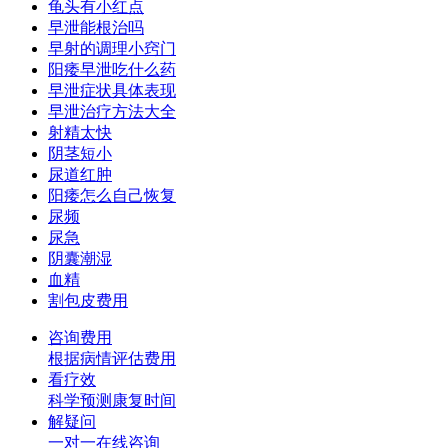
龟头有小红点
早泄能根治吗
早射的调理小窍门
阳痿早泄吃什么药
早泄症状具体表现
早泄治疗方法大全
射精太快
阴茎短小
尿道红肿
阳痿怎么自己恢复
尿频
尿急
阴囊潮湿
血精
割包皮费用
咨询费用
根据病情评估费用
看疗效
科学预测康复时间
解疑问
一对一在线咨询