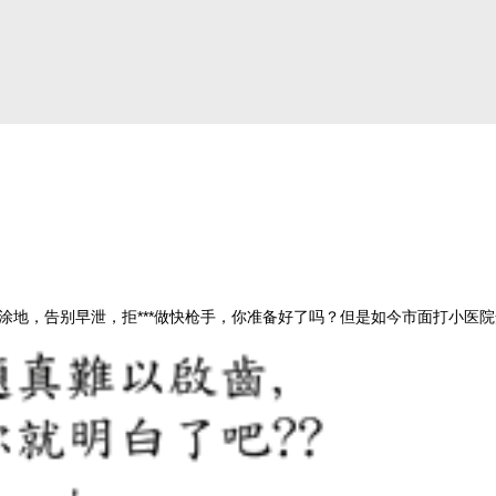
地，告别早泄，拒***做快枪手，你准备好了吗？但是如今市面打小医