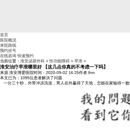
首页
医院概况
来院路线
预约挂号
在线咨询
快速预约
当前位置：
淮安泌尿外科
>
性功能障碍
>
早泄
>
淮安治疗早泄哪里好 【这几点你真的不考虑一下吗】
来源:淮安博爱医院
时间：2020-09-02 16:25
作者:lhm
本文已为
：1095
位患者解决了问题
一分三十秒，外带冲凉洗澡，男人在外赢得了天地，怎能在家输得一败涂